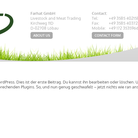
Farhat GmbH
Contact:
Livestock and Meat Trading
Tel:
+49 3585 40215
Kirchweg 11D
Fax:
+49 3585 4037
D-02708 Löbau
Mobile:
+49 172 353596
ABOUT US
CONTACT FORM
Press. Dies ist der erste Beitrag. Du kannst ihn bearbeiten oder löschen.
sprechenden Plugins. So, und nun genug geschwafelt – jetzt nichts wie ran a