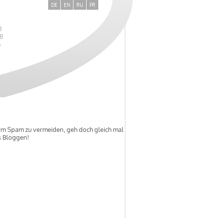
DE
EN
RU
FR
8
28
6
 Um Spam zu vermeiden, geh doch gleich mal
ns Bloggen!