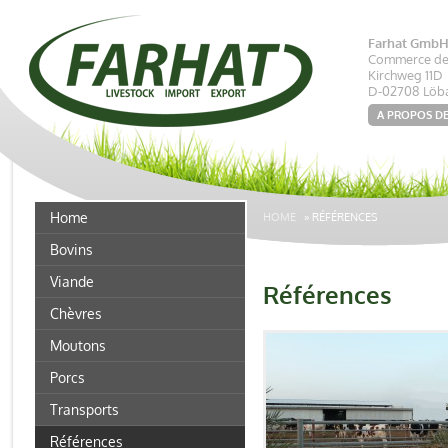
Farhat Gmb
Commerce de 
Kirchweg 11D
D-02708 Löb
A PROPOS D
Home
HOME
»
RÉFÉRENCES
Bovins
Viande
Références
Chèvres
Moutons
Porcs
Transports
Références